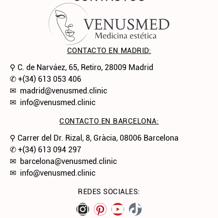
CONTACTO EN MADRID:
⚲ C. de Narváez, 65, Retiro, 28009 Madrid
✆
+(34) 613 053 406
✉
madrid@venusmed.clinic
✉
info@venusmed.clinic
CONTACTO EN BARCELONA:
⚲ Carrer del Dr. Rizal, 8, Gràcia, 08006 Barcelona
✆
+(34) 613 094 297
✉
barcelona@venusmed.clinic
✉
info@venusmed.clinic
REDES SOCIALES: