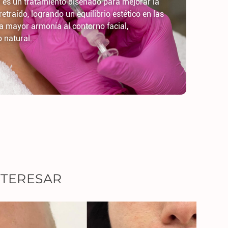
 es un tratamiento diseñado para mejorar la
traído, logrando un equilibrio estético en las
a mayor armonía al contorno facial,
 natural.
NTERESAR