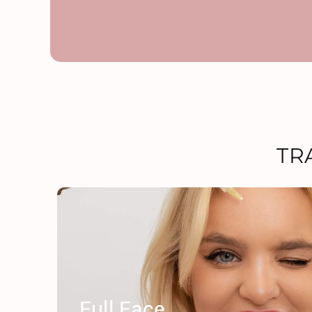
TR
Full Face