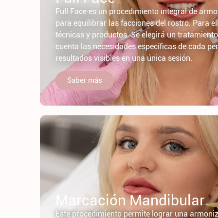
Full Face es un procedimiento integral de armo
para equilibrar las facciones del rostro. Para e
técnicas y productos. Se elegirá un tratamiento
cuenta las necesidades específicas de cada pe
resultados visibles en una única sesión.
Saber más
Marcación Mandibular
Este procedimiento permite lograr una armoniz