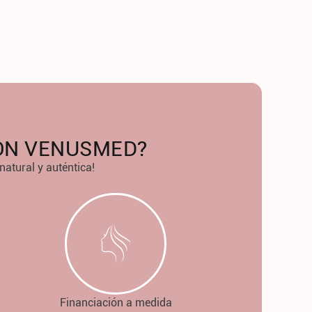
CON VENUSMED?
natural y auténtica!
Financiación a medida