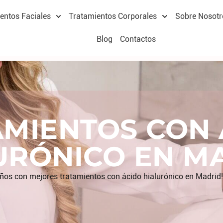
entos Faciales
Tratamientos Corporales
Sobre Nosotr
Blog
Contactos
AMIENTOS CON 
URÓNICO EN M
eños con mejores tratamientos con
ácido hialurónico en Madrid