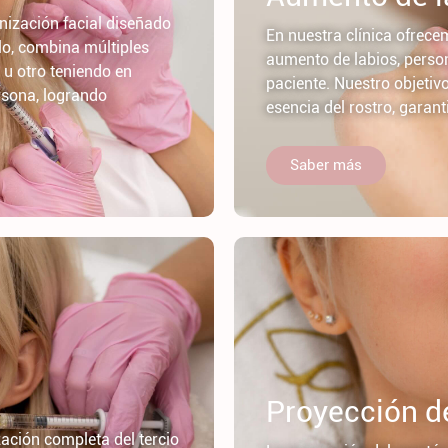
nización facial diseñado
En nuestra clínica ofrece
llo, combina múltiples
aumento de labios, perso
 u otro teniendo en
paciente. Nuestro objetivo 
rsona, logrando
esencia del rostro, garan
Saber más
Proyección d
ación completa del tercio