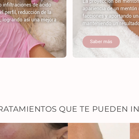
La proyección del mentón
o infiltraciones de ácido
apariencia de un mentón re
l perfil, reducción de la
facciones y aportando un
a, logrando así una mejora
manteniendo un resultado
Saber más
RATAMIENTOS QUE TE PUEDEN I