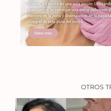
inferior del rostro en una sola sesión. Utilizand
hialurónico, se consigue una mejor definición de
flacidez en la zona y disimulación de la papad
integral de esta zona del rostro.
Saber más
OTROS T