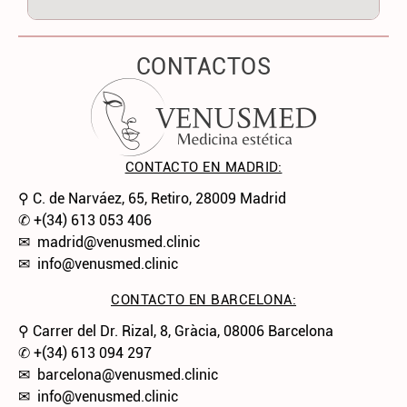
CONTACTOS
CONTACTO EN MADRID:
⚲ C. de Narváez, 65, Retiro, 28009 Madrid
✆
+(34) 613 053 406
✉
madrid@venusmed.clinic
✉
info@venusmed.clinic
CONTACTO EN BARCELONA:
⚲ Carrer del Dr. Rizal, 8, Gràcia, 08006 Barcelona
✆
+(34) 613 094 297
✉
barcelona@venusmed.clinic
✉
info@venusmed.clinic