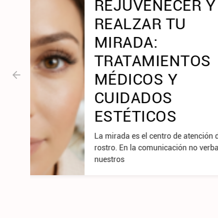
Y
LIFT
SIN 
DEFI
La medici
cuántico c
hasta
 del
al,