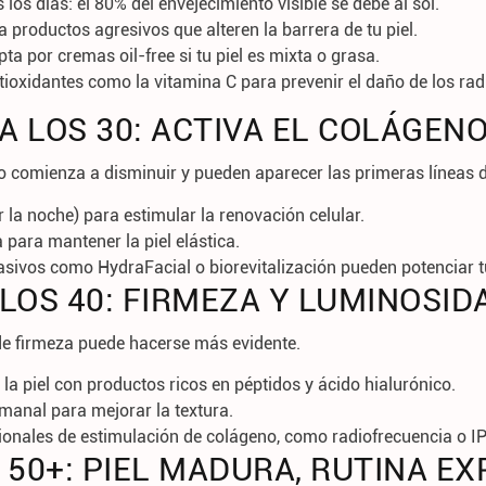
s los días
: el 80% del envejecimiento visible se debe al sol.
ta productos agresivos que alteren la barrera de tu piel.
opta por cremas oil-free si tu piel es mixta o grasa.
oxidantes como la vitamina C para prevenir el daño de los radi
A LOS 30: ACTIVA EL COLÁGEN
 comienza a disminuir y pueden aparecer las primeras líneas d
 la noche) para estimular la renovación celular.
a
para mantener la piel elástica.
asivos
como HydraFacial o biorevitalización pueden potenciar tu
 LOS 40: FIRMEZA Y LUMINOSID
de firmeza puede hacerse más evidente.
la piel
con productos ricos en péptidos y ácido hialurónico.
emanal
para mejorar la textura.
ionales
de estimulación de colágeno, como radiofrecuencia o IP
 50+: PIEL MADURA, RUTINA E