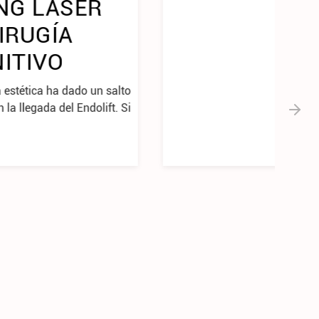
PIEL SEGÚN TU
EDAD
La piel es el órgano más grande de tu
cuerpo y también el que más