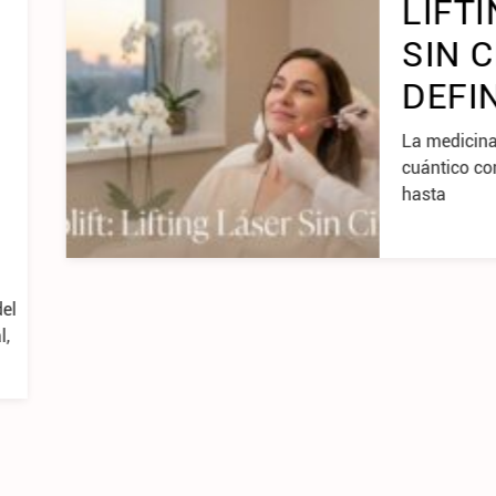
ING LÁSER
CIRUGÍA
NITIVO
na estética ha dado un salto
on la llegada del Endolift. Si