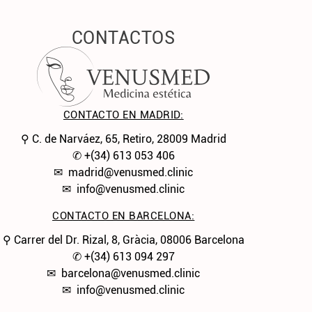
CONTACTOS
CONTACTO EN MADRID:
⚲ C. de Narváez, 65, Retiro, 28009 Madrid
✆
+(34) 613 053 406
✉
madrid@venusmed.clinic
✉
info@venusmed.clinic
CONTACTO EN BARCELONA:
⚲ Carrer del Dr. Rizal, 8, Gràcia, 08006 Barcelona
✆
+(34) 613 094 297
✉
barcelona@venusmed.clinic
✉
info@venusmed.clinic