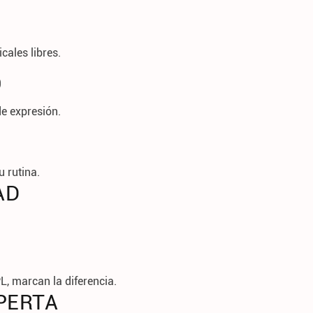
cales libres.
O
e expresión.
 rutina.
AD
L, marcan la diferencia.
XPERTA