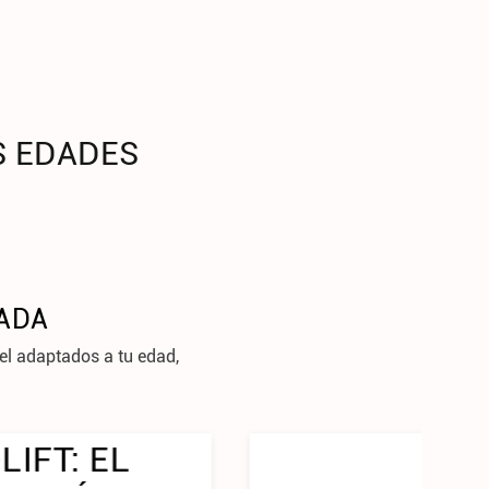
S EDADES
ZADA
iel adaptados a tu edad,
CÓMO CUIDAR TU