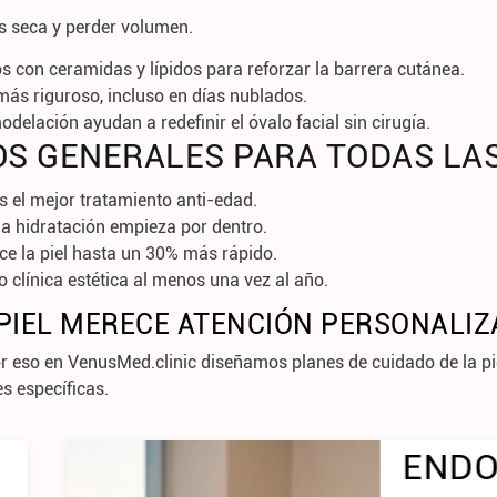
s seca y perder volumen.
os
con ceramidas y lípidos para reforzar la barrera cutánea.
 más riguroso
, incluso en días nublados.
modelación
ayudan a redefinir el óvalo facial sin cirugía.
S GENERALES PARA TODAS LA
s el mejor tratamiento anti-edad.
la hidratación empieza por dentro.
ece la piel hasta un 30% más rápido.
o clínica estética al menos una vez al año.
PIEL MERECE ATENCIÓN PERSONALI
or eso en
VenusMed.clinic
diseñamos
planes de cuidado de la p
es específicas
.
LIFT: EL