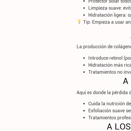
Protector solar todo
Limpieza suave
: evi
Hidratación ligera
: 
Tip:
Empieza a usar anti
La producción de colágeno
Introduce retinol
(por
Hidratación más ric
Tratamientos no inv
A
Aquí es donde la pérdida 
Cuida la nutrición de 
Exfoliación suave s
Tratamientos profes
A LOS